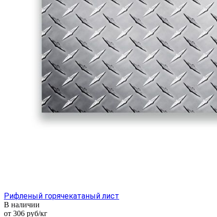
Рифленый горячекатаный лист
В наличии
от 306
руб
/кг